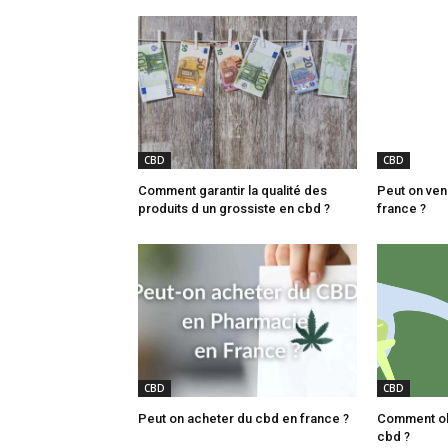
CBD
CBD
Comment garantir la qualité des
Peut on ven
produits d un grossiste en cbd ?
france ?
CBD
CBD
Peut on acheter du cbd en france ?
Comment obt
cbd ?