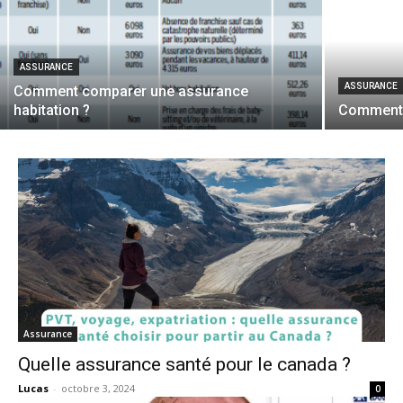
ASSURANCE
ASSURANCE
Comment comparer une assurance
habitation ?
Comment a
Assurance
Quelle assurance santé pour le canada ?
Lucas
-
octobre 3, 2024
0